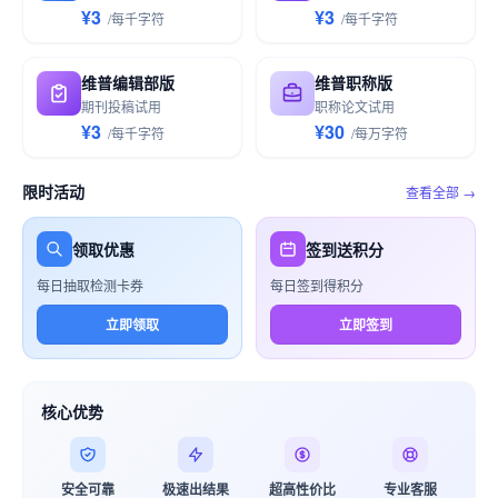
¥3
¥3
/
每千
字符
/
每千
字符
维普编辑部版
维普职称版
期刊投稿试用
职称论文试用
¥3
¥30
/
每千
字符
/
每万
字符
限时活动
查看全部 →
领取优惠
签到送积分
每日抽取检测卡券
每日签到得积分
立即领取
立即签到
核心优势
安全可靠
极速出结果
超高性价比
专业客服