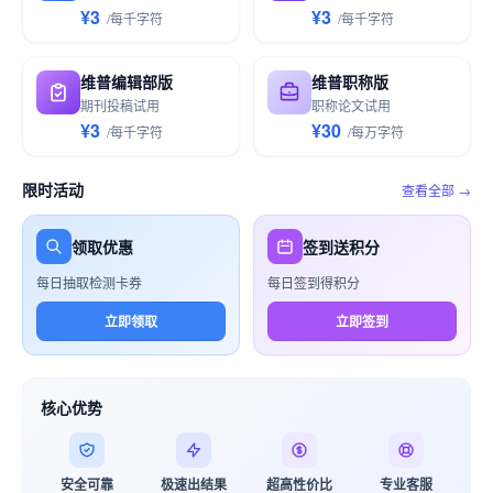
¥3
¥3
/
每千
字符
/
每千
字符
维普编辑部版
维普职称版
期刊投稿试用
职称论文试用
¥3
¥30
/
每千
字符
/
每万
字符
限时活动
查看全部 →
领取优惠
签到送积分
每日抽取检测卡券
每日签到得积分
立即领取
立即签到
核心优势
安全可靠
极速出结果
超高性价比
专业客服