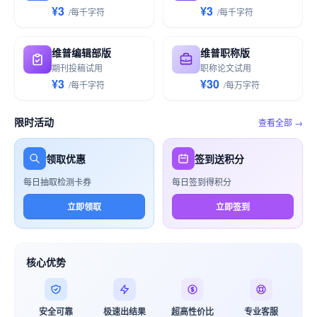
¥3
¥3
/
每千
字符
/
每千
字符
维普编辑部版
维普职称版
期刊投稿试用
职称论文试用
¥3
¥30
/
每千
字符
/
每万
字符
限时活动
查看全部 →
领取优惠
签到送积分
每日抽取检测卡券
每日签到得积分
立即领取
立即签到
核心优势
安全可靠
极速出结果
超高性价比
专业客服