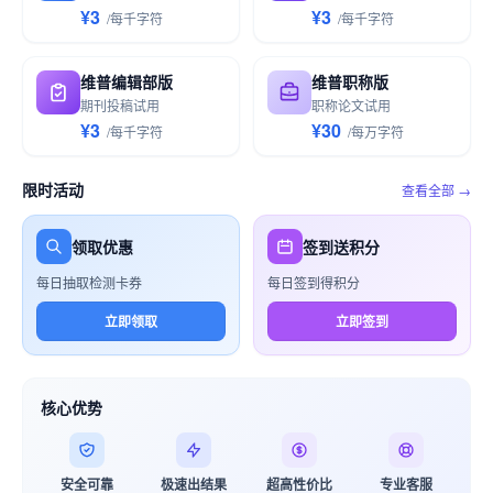
¥3
¥3
/
每千
字符
/
每千
字符
维普编辑部版
维普职称版
期刊投稿试用
职称论文试用
¥3
¥30
/
每千
字符
/
每万
字符
限时活动
查看全部 →
领取优惠
签到送积分
每日抽取检测卡券
每日签到得积分
立即领取
立即签到
核心优势
安全可靠
极速出结果
超高性价比
专业客服