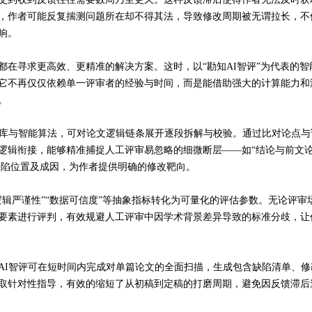
，作者可能反复揣测问题所在却不得其法，导致修改周期被无谓拉长，不
响。
都在寻求更高效、更精准的解决方案。这时，以
“勘知AI智评”为代表的智
它不再仅仅依赖单一评审者的经验与时间，而是能借助强大的计算能力和
。
据库与智能算法，可对论文逻辑链条展开逐段拆解与校验。通过比对论点与
逻辑衔接，能够精准捕捉人工评审易忽略的细微断层——如“结论与前文
缺陷位置及成因，为
作者提供明确的修改靶向。
逻辑严谨性”“数据可信度”等抽象指标转化为可量化的评估参数。无论评审
要素进行评判，有效规避人工评审中因学术背景差异导致的标准分歧，让
AI智评可在短时间内完成对单篇论文的全面扫描，生成包含缺陷清单、修
取针对性指导，有效的缩短了
从初稿到定稿的打磨周期
，避免因反馈滞后