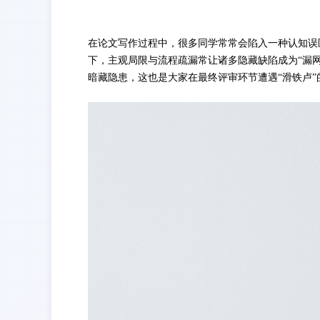
在
论文
写作
过程
中
，很多同学常常会
陷入一种认知误
下，主观局限与流程疏漏常让诸多隐藏缺陷成为
“
漏
暗藏隐患，
这也是大家在
最终评审环节遭遇
“
滑铁卢