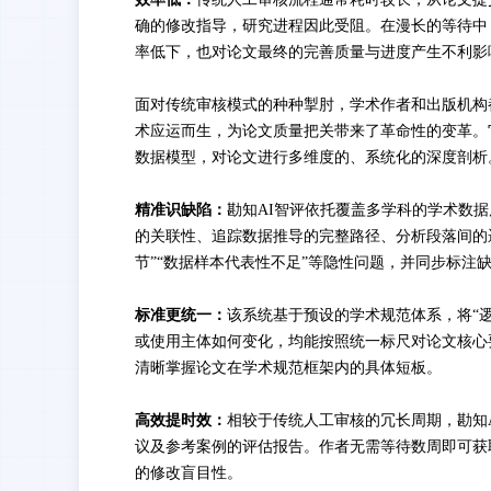
确的修改指导，研究进程因此受阻。在漫长的等待中
率低下，也对论文最终的完善质量与进度产生不利影
面对传统审核模式的种种掣肘，学术作者
和出版机构
术应运而生，为论文质量把关带来了革命性的变革。
数据模型，对论文进行多维度的、系统化的深度剖析
精准识缺陷：
勘知
AI智评依托覆盖多学科的学术数
的关联性、追踪数据推导的完整路径、分析段落间的
节”“数据样本代表性不足”等隐性问题，并同步标注
标准更统一：
该系统基于预设的学术规范体系，将
“
或使用主体如何变化，均能按照统一标尺对论文核心
清晰掌握论文在学术规范框架内的具体短板。
高效提时效：
相较于传统人工审核的冗长周期，勘知
议及参考案例的评估报告。
作者无需等待数周即可获
的修改盲目性。