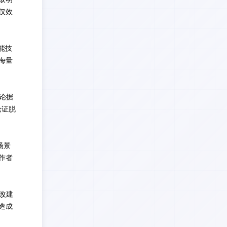
仅效
能技
海量
论据
论证脱
场景
作者
改建
造成