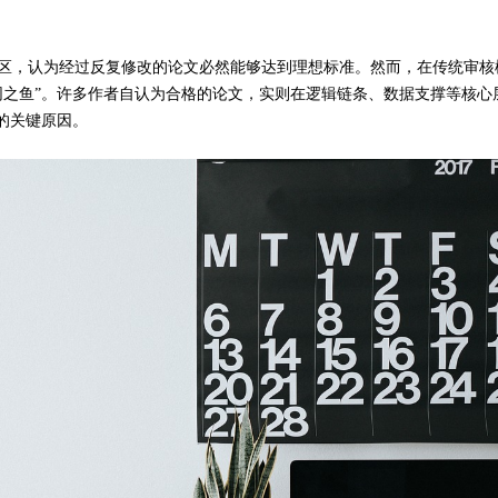
必然能够达到理想
区
，
认为
经过
反复修改
的论文
标准
。
然而，
在
传统审核
网之鱼
”
。许多作者自认为合格的论文，实则在逻辑链条、数据支撑等核心
”的关键原因
。