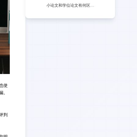
小论文和学位论文有何区别？研究生必看！
也使
漏
。
评判
取明