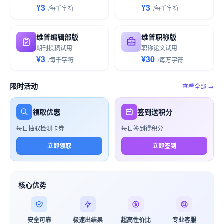
¥3
¥3
/
每千
字符
/
每千
字符
维普编辑部版
维普职称版
期刊投稿试用
职称论文试用
¥3
¥30
/
每千
字符
/
每万
字符
限时活动
查看全部 →
领取优惠
签到送积分
每日抽取检测卡券
每日签到得积分
立即领取
立即签到
核心优势
安全可靠
极速出结果
超高性价比
专业客服