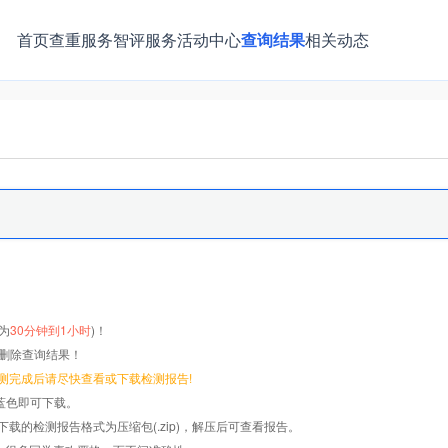
首页
查重服务
智评服务
活动中心
查询结果
相关动态
为
30分钟到1小时
)！
删除查询结果！
检测完成后请尽快查看或下载检测报告!
蓝色即可下载
。
载的检测报告格式为压缩包(.zip)，解压后可查看报告。