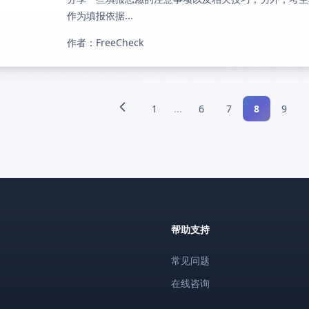
作为填报依据...
作者：FreeCheck
1
...
6
7
8
9
帮助支持
常见问题
在线咨询