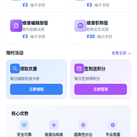
¥3
¥3
/
每千
字符
/
每千
字符
维普编辑部版
维普职称版
期刊投稿试用
职称论文试用
¥3
¥30
/
每千
字符
/
每万
字符
限时活动
查看全部 →
领取优惠
签到送积分
每日抽取检测卡券
每日签到得积分
立即领取
立即签到
核心优势
安全可靠
极速出结果
超高性价比
专业客服