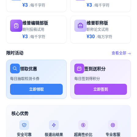
¥3
¥3
/
每千
字符
/
每千
字符
维普编辑部版
维普职称版
期刊投稿试用
职称论文试用
¥3
¥30
/
每千
字符
/
每万
字符
限时活动
查看全部 →
领取优惠
签到送积分
每日抽取检测卡券
每日签到得积分
立即领取
立即签到
核心优势
安全可靠
极速出结果
超高性价比
专业客服