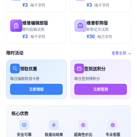
¥3
¥3
/
每千
字符
/
每千
字符
维普编辑部版
维普职称版
期刊投稿试用
职称论文试用
¥3
¥30
/
每千
字符
/
每万
字符
限时活动
查看全部 →
领取优惠
签到送积分
每日抽取检测卡券
每日签到得积分
立即领取
立即签到
核心优势
安全可靠
极速出结果
超高性价比
专业客服