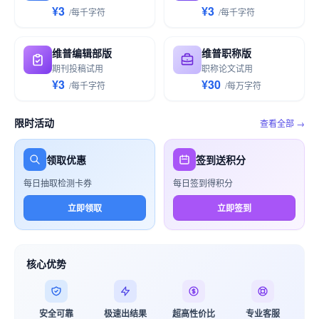
¥3
¥3
/
每千
字符
/
每千
字符
维普编辑部版
维普职称版
期刊投稿试用
职称论文试用
¥3
¥30
/
每千
字符
/
每万
字符
限时活动
查看全部 →
领取优惠
签到送积分
每日抽取检测卡券
每日签到得积分
立即领取
立即签到
核心优势
安全可靠
极速出结果
超高性价比
专业客服