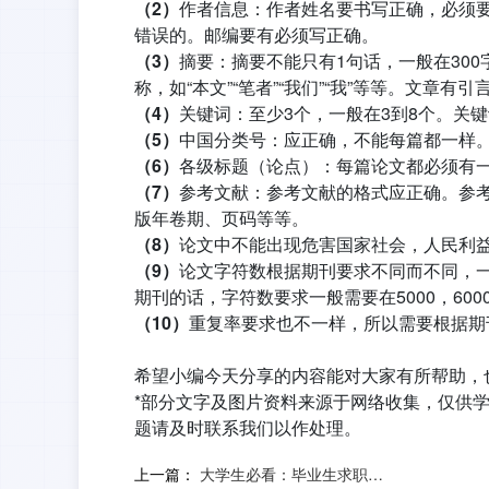
（2）
作者信息：作者姓名要书写正确，必须要
错误的。邮编要有必须写正确。
（3）
摘要：摘要不能只有1句话，一般在30
称，如“本文”“笔者”“我们”“我”等等。文章
（4）
关键词：至少3个，一般在3到8个。关
（5）
中国分类号：应正确，不能每篇都一样
（6）
各级标题（论点）：每篇论文都必须有
（7）
参考文献：参考文献的格式应正确。参
版年卷期、页码等等。
（8）
论文中不能出现危害国家社会，人民利
（9）
论文字符数根据期刊要求不同而不同，一
期刊的话，字符数要求一般需要在5000，60
（10）
重复率要求也不一样，所以需要根据期刊
希望小编今天分享的内容能对大家有所帮助，
*部分文字及图片资料来源于网络收集，仅供
题请及时联系我们以作处理。
上一篇：
大学生必看：毕业生求职签约注意事项（上）