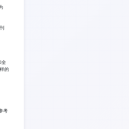
为
的刊
和全
字样的
参考