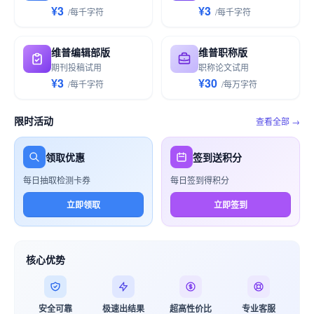
¥3
¥3
/
每千
字符
/
每千
字符
维普编辑部版
维普职称版
期刊投稿试用
职称论文试用
¥3
¥30
/
每千
字符
/
每万
字符
限时活动
查看全部 →
领取优惠
签到送积分
每日抽取检测卡券
每日签到得积分
立即领取
立即签到
核心优势
安全可靠
极速出结果
超高性价比
专业客服