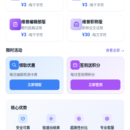
¥3
¥3
/
每千
字符
/
每千
字符
维普编辑部版
维普职称版
期刊投稿试用
职称论文试用
¥3
¥30
/
每千
字符
/
每万
字符
限时活动
查看全部 →
领取优惠
签到送积分
每日抽取检测卡券
每日签到得积分
立即领取
立即签到
核心优势
安全可靠
极速出结果
超高性价比
专业客服