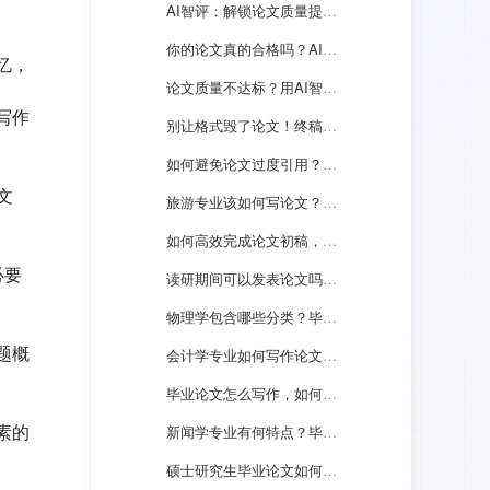
AI智评：解锁论文质量提升新路径！
你的论文真的合格吗？AI智评告诉你隐藏缺陷
忆，
论文质量不达标？用AI智评轻松搞定！
写作
别让格式毁了论文！终稿打印关键须知
如何避免论文过度引用？这些方法你一定要会
文
旅游专业该如何写论文？有何技巧？
如何高效完成论文初稿，四种方法教会你
必要
读研期间可以发表论文吗？能否用FreeCheck查重？
物理学包含哪些分类？毕业论文如何选题？
题概
会计学专业如何写作论文？有何技巧？
毕业论文怎么写作，如何选择合适的查重系统？
素的
新闻学专业有何特点？毕业论文怎么写？
硕士研究生毕业论文如何选题，有何技巧？