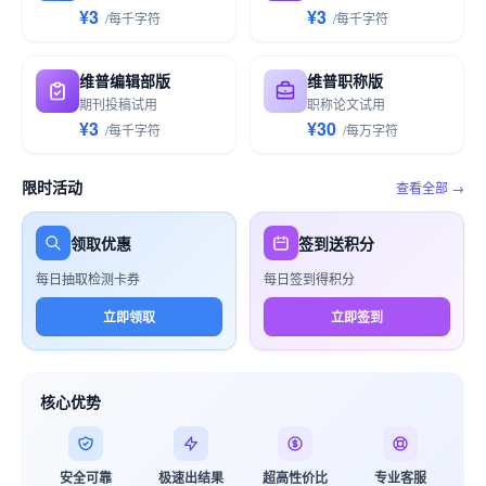
¥3
¥3
/
每千
字符
/
每千
字符
维普编辑部版
维普职称版
期刊投稿试用
职称论文试用
¥3
¥30
/
每千
字符
/
每万
字符
限时活动
查看全部 →
领取优惠
签到送积分
每日抽取检测卡券
每日签到得积分
立即领取
立即签到
核心优势
安全可靠
极速出结果
超高性价比
专业客服