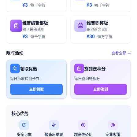
¥3
¥3
/
每千
字符
/
每千
字符
维普编辑部版
维普职称版
期刊投稿试用
职称论文试用
¥3
¥30
/
每千
字符
/
每万
字符
限时活动
查看全部 →
领取优惠
签到送积分
每日抽取检测卡券
每日签到得积分
立即领取
立即签到
核心优势
安全可靠
极速出结果
超高性价比
专业客服