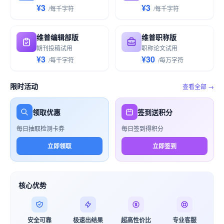
¥3
¥3
/
每千
字符
/
每千
字符
维普编辑部版
维普职称版
期刊投稿试用
职称论文试用
¥3
¥30
/
每千
字符
/
每万
字符
限时活动
查看全部 →
领取优惠
签到送积分
每日抽取检测卡券
每日签到得积分
立即领取
立即签到
核心优势
安全可靠
极速出结果
超高性价比
专业客服