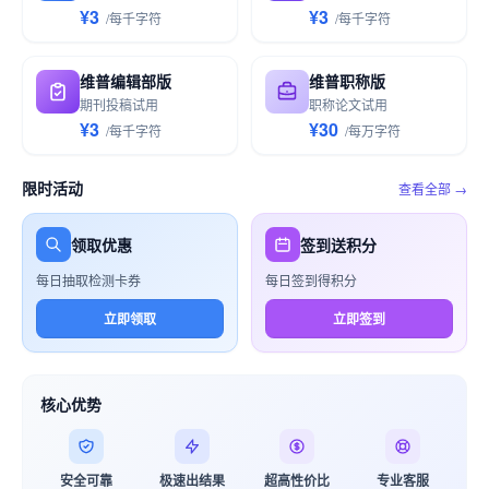
¥3
¥3
/
每千
字符
/
每千
字符
维普编辑部版
维普职称版
期刊投稿试用
职称论文试用
¥3
¥30
/
每千
字符
/
每万
字符
限时活动
查看全部 →
领取优惠
签到送积分
每日抽取检测卡券
每日签到得积分
立即领取
立即签到
核心优势
安全可靠
极速出结果
超高性价比
专业客服