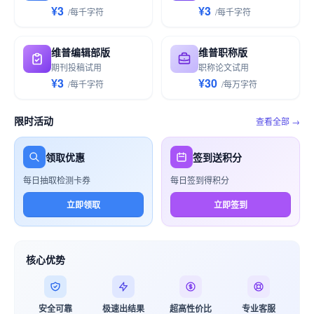
¥3
¥3
/
每千
字符
/
每千
字符
维普编辑部版
维普职称版
期刊投稿试用
职称论文试用
¥3
¥30
/
每千
字符
/
每万
字符
限时活动
查看全部 →
领取优惠
签到送积分
每日抽取检测卡券
每日签到得积分
立即领取
立即签到
核心优势
安全可靠
极速出结果
超高性价比
专业客服