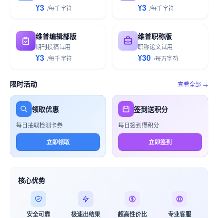
¥3
¥3
/
每千
字符
/
每千
字符
维普编辑部版
维普职称版
期刊投稿试用
职称论文试用
¥3
¥30
/
每千
字符
/
每万
字符
限时活动
查看全部 →
领取优惠
签到送积分
每日抽取检测卡券
每日签到得积分
立即领取
立即签到
核心优势
安全可靠
极速出结果
超高性价比
专业客服