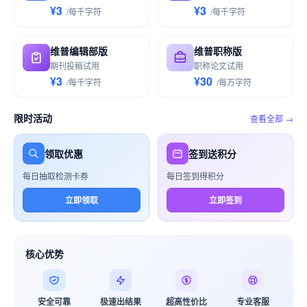
¥3
¥3
/
每千
字符
/
每千
字符
维普编辑部版
维普职称版
期刊投稿试用
职称论文试用
¥3
¥30
/
每千
字符
/
每万
字符
限时活动
查看全部 →
领取优惠
签到送积分
每日抽取检测卡券
每日签到得积分
立即领取
立即签到
核心优势
安全可靠
极速出结果
超高性价比
专业客服