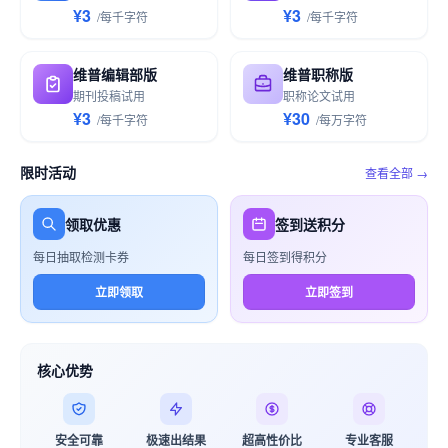
¥3
¥3
/
每千
字符
/
每千
字符
维普编辑部版
维普职称版
期刊投稿试用
职称论文试用
¥3
¥30
/
每千
字符
/
每万
字符
限时活动
查看全部 →
领取优惠
签到送积分
每日抽取检测卡券
每日签到得积分
立即领取
立即签到
核心优势
安全可靠
极速出结果
超高性价比
专业客服