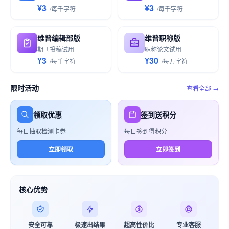
¥3
¥3
/
每千
字符
/
每千
字符
维普编辑部版
维普职称版
期刊投稿试用
职称论文试用
¥3
¥30
/
每千
字符
/
每万
字符
限时活动
查看全部 →
领取优惠
签到送积分
每日抽取检测卡券
每日签到得积分
立即领取
立即签到
核心优势
安全可靠
极速出结果
超高性价比
专业客服