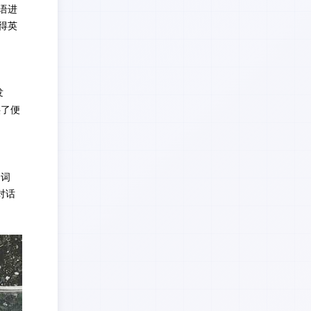
语进
得英
发
供了便
的词
际对话