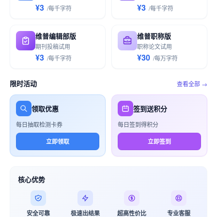
¥3
¥3
/
每千
字符
/
每千
字符
维普编辑部版
维普职称版
期刊投稿试用
职称论文试用
¥3
¥30
/
每千
字符
/
每万
字符
限时活动
查看全部 →
领取优惠
签到送积分
每日抽取检测卡券
每日签到得积分
立即领取
立即签到
核心优势
安全可靠
极速出结果
超高性价比
专业客服