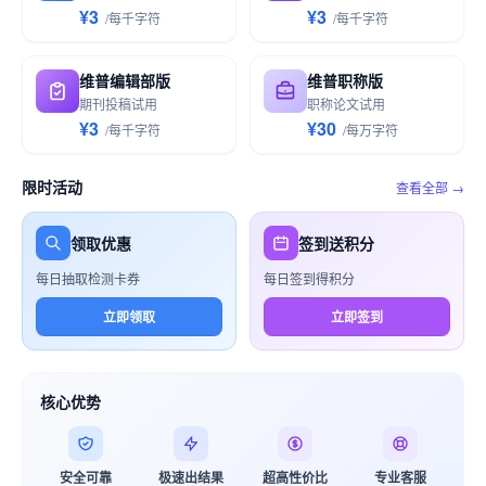
¥3
¥3
/
每千
字符
/
每千
字符
维普编辑部版
维普职称版
期刊投稿试用
职称论文试用
¥3
¥30
/
每千
字符
/
每万
字符
限时活动
查看全部 →
领取优惠
签到送积分
每日抽取检测卡券
每日签到得积分
立即领取
立即签到
核心优势
安全可靠
极速出结果
超高性价比
专业客服