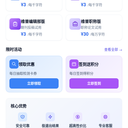
¥3
¥3
/
每千
字符
/
每千
字符
维普编辑部版
维普职称版
期刊投稿试用
职称论文试用
¥3
¥30
/
每千
字符
/
每万
字符
限时活动
查看全部 →
领取优惠
签到送积分
每日抽取检测卡券
每日签到得积分
立即领取
立即签到
核心优势
安全可靠
极速出结果
超高性价比
专业客服