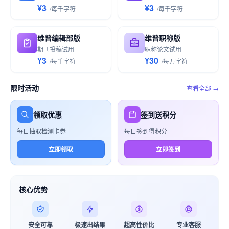
¥3
¥3
/
每千
字符
/
每千
字符
维普编辑部版
维普职称版
期刊投稿试用
职称论文试用
¥3
¥30
/
每千
字符
/
每万
字符
限时活动
查看全部 →
领取优惠
签到送积分
每日抽取检测卡券
每日签到得积分
立即领取
立即签到
核心优势
安全可靠
极速出结果
超高性价比
专业客服