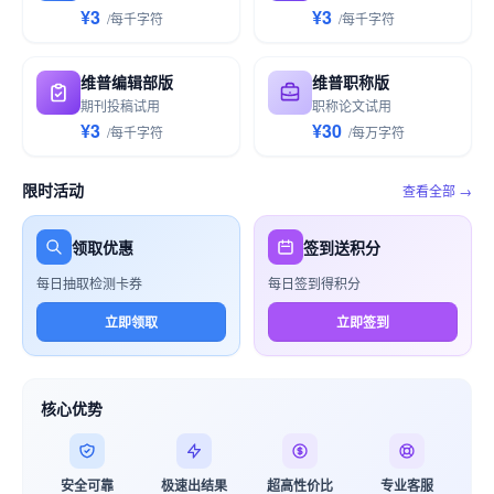
¥3
¥3
/
每千
字符
/
每千
字符
维普编辑部版
维普职称版
期刊投稿试用
职称论文试用
¥3
¥30
/
每千
字符
/
每万
字符
限时活动
查看全部 →
领取优惠
签到送积分
每日抽取检测卡券
每日签到得积分
立即领取
立即签到
核心优势
安全可靠
极速出结果
超高性价比
专业客服