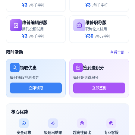
¥3
¥3
/
每千
字符
/
每千
字符
维普编辑部版
维普职称版
期刊投稿试用
职称论文试用
¥3
¥30
/
每千
字符
/
每万
字符
限时活动
查看全部 →
领取优惠
签到送积分
每日抽取检测卡券
每日签到得积分
立即领取
立即签到
核心优势
安全可靠
极速出结果
超高性价比
专业客服