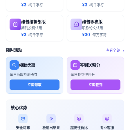
¥3
¥3
/
每千
字符
/
每千
字符
维普编辑部版
维普职称版
期刊投稿试用
职称论文试用
¥3
¥30
/
每千
字符
/
每万
字符
限时活动
查看全部 →
领取优惠
签到送积分
每日抽取检测卡券
每日签到得积分
立即领取
立即签到
核心优势
安全可靠
极速出结果
超高性价比
专业客服