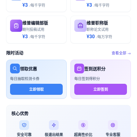
¥3
¥3
/
每千
字符
/
每千
字符
维普编辑部版
维普职称版
期刊投稿试用
职称论文试用
¥3
¥30
/
每千
字符
/
每万
字符
限时活动
查看全部 →
领取优惠
签到送积分
每日抽取检测卡券
每日签到得积分
立即领取
立即签到
核心优势
安全可靠
极速出结果
超高性价比
专业客服