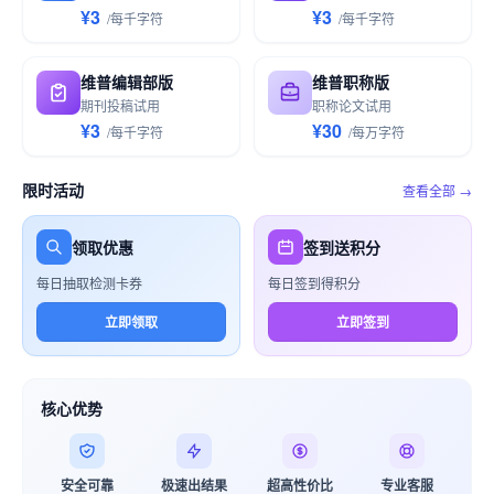
¥3
¥3
/
每千
字符
/
每千
字符
维普编辑部版
维普职称版
期刊投稿试用
职称论文试用
¥3
¥30
/
每千
字符
/
每万
字符
限时活动
查看全部 →
领取优惠
签到送积分
每日抽取检测卡券
每日签到得积分
立即领取
立即签到
核心优势
安全可靠
极速出结果
超高性价比
专业客服