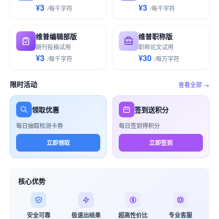
¥3
¥3
/
每千
字符
/
每千
字符
维普编辑部版
维普职称版
期刊投稿试用
职称论文试用
¥3
¥30
/
每千
字符
/
每万
字符
限时活动
查看全部 →
领取优惠
签到送积分
每日抽取检测卡券
每日签到得积分
立即领取
立即签到
核心优势
安全可靠
极速出结果
超高性价比
专业客服