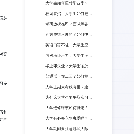
大学生如何应对毕业季？要做哪些准备？
校园春招，大学生如何把握机会？
该从
考研放榜在即？面试筹备该如何起步？
期末成绩不理想？如何快速调整心态？
英语口语不佳，大学生应如何提升？
对高
面对考证压力，大学生应如何应对？
毕业即失业？大学生该怎样避免此困境？
普通话卡在二乙？如何提高普通话水平？
习专
大学生期末考试将至？速览高效备考攻略！
为什么大学生要争取实习机会？有什么好处？
大学选修课该如何挑选？需要注意什么？
历和
大学有必要竞争班委吗？有什么好处？
难的
大学期间要注意哪些人际关系？如何协调处理？