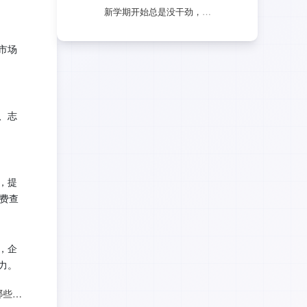
新学期开始总是没干劲，如何缓解开学焦虑？
市场
、志
，提
费查
，企
力。
毕业生找工作要了解哪些法律知识？