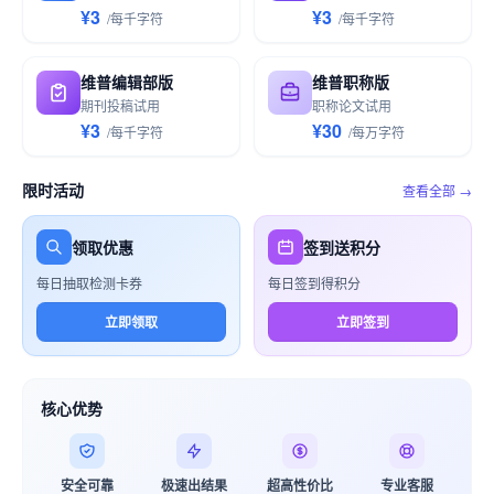
¥3
¥3
/
每千
字符
/
每千
字符
维普编辑部版
维普职称版
期刊投稿试用
职称论文试用
¥3
¥30
/
每千
字符
/
每万
字符
限时活动
查看全部 →
领取优惠
签到送积分
每日抽取检测卡券
每日签到得积分
立即领取
立即签到
核心优势
安全可靠
极速出结果
超高性价比
专业客服