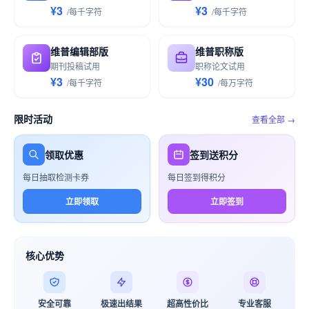
¥3
¥3
/
每千
字符
/
每千
字符
维普编辑部版
维普职称版
期刊投稿试用
职称论文试用
¥3
¥30
/
每千
字符
/
每万
字符
限时活动
查看全部 →
领取优惠
签到送积分
每日抽取检测卡券
每日签到得积分
立即领取
立即签到
核心优势
安全可靠
极速出结果
超高性价比
专业客服