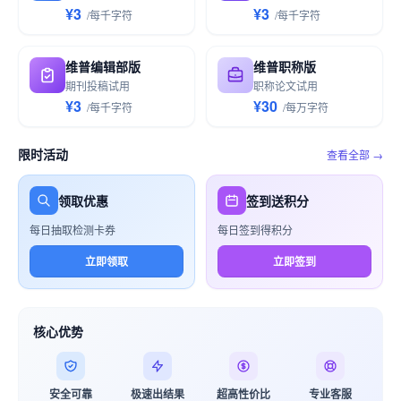
¥3
¥3
/
每千
字符
/
每千
字符
维普编辑部版
维普职称版
期刊投稿试用
职称论文试用
¥3
¥30
/
每千
字符
/
每万
字符
限时活动
查看全部 →
领取优惠
签到送积分
每日抽取检测卡券
每日签到得积分
立即领取
立即签到
核心优势
安全可靠
极速出结果
超高性价比
专业客服