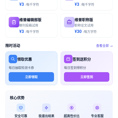
¥3
¥3
/
每千
字符
/
每千
字符
维普编辑部版
维普职称版
期刊投稿试用
职称论文试用
¥3
¥30
/
每千
字符
/
每万
字符
限时活动
查看全部 →
领取优惠
签到送积分
每日抽取检测卡券
每日签到得积分
立即领取
立即签到
核心优势
安全可靠
极速出结果
超高性价比
专业客服