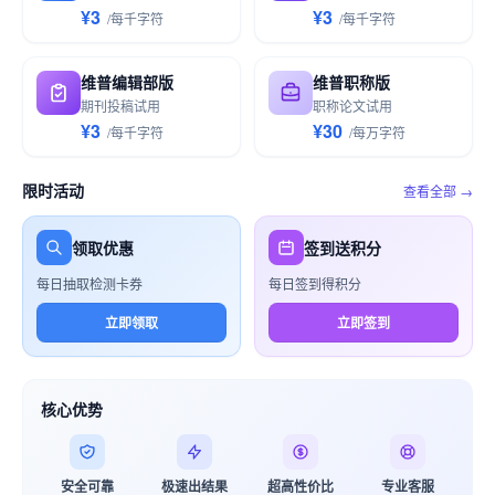
¥3
¥3
/
每千
字符
/
每千
字符
维普编辑部版
维普职称版
期刊投稿试用
职称论文试用
¥3
¥30
/
每千
字符
/
每万
字符
限时活动
查看全部 →
领取优惠
签到送积分
每日抽取检测卡券
每日签到得积分
立即领取
立即签到
核心优势
安全可靠
极速出结果
超高性价比
专业客服