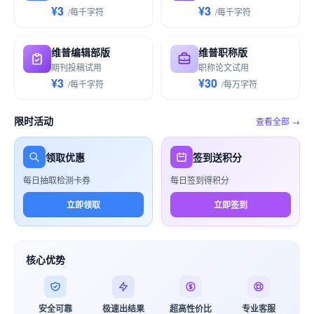
¥3
¥3
/
每千
字符
/
每千
字符
维普编辑部版
维普职称版
期刊投稿试用
职称论文试用
¥3
¥30
/
每千
字符
/
每万
字符
限时活动
查看全部 →
领取优惠
签到送积分
每日抽取检测卡券
每日签到得积分
立即领取
立即签到
核心优势
安全可靠
极速出结果
超高性价比
专业客服