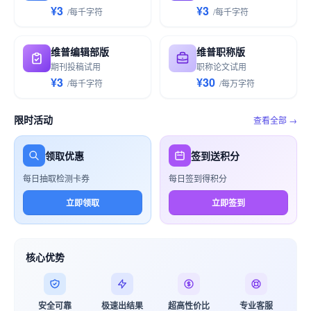
¥3
¥3
/
每千
字符
/
每千
字符
维普编辑部版
维普职称版
期刊投稿试用
职称论文试用
¥3
¥30
/
每千
字符
/
每万
字符
限时活动
查看全部 →
领取优惠
签到送积分
每日抽取检测卡券
每日签到得积分
立即领取
立即签到
核心优势
安全可靠
极速出结果
超高性价比
专业客服