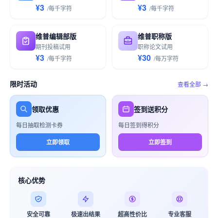
¥3
¥3
/
每千
字符
/
每千
字符
维普编辑部版
维普职称版
期刊投稿试用
职称论文试用
¥3
¥30
/
每千
字符
/
每万
字符
限时活动
查看全部 →
领取优惠
签到送积分
每日抽取检测卡券
每日签到得积分
立即领取
立即签到
核心优势
安全可靠
极速出结果
超高性价比
专业客服