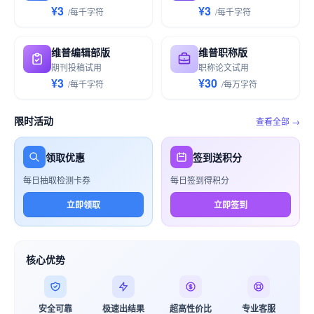
¥3
¥3
/
每千
字符
/
每千
字符
维普编辑部版
维普职称版
期刊投稿试用
职称论文试用
¥3
¥30
/
每千
字符
/
每万
字符
限时活动
查看全部 →
领取优惠
签到送积分
每日抽取检测卡券
每日签到得积分
立即领取
立即签到
核心优势
安全可靠
极速出结果
超高性价比
专业客服