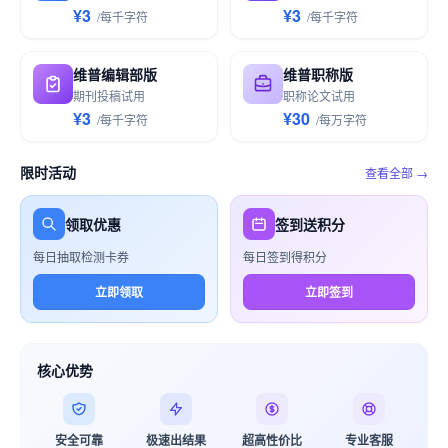
¥3
¥3
/
每千
字符
/
每千
字符
维普编辑部版
维普职称版
期刊投稿试用
职称论文试用
¥3
¥30
/
每千
字符
/
每万
字符
限时活动
查看全部 →
领取优惠
签到送积分
每日抽取检测卡券
每日签到得积分
立即领取
立即签到
核心优势
安全可靠
极速出结果
超高性价比
专业客服