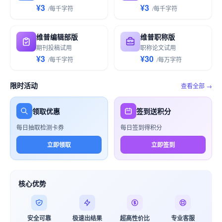
¥3
¥3
/
每千
字符
/
每千
字符
维普编辑部版
维普职称版
期刊投稿试用
职称论文试用
¥3
¥30
/
每千
字符
/
每万
字符
限时活动
查看全部 →
领取优惠
签到送积分
每日抽取检测卡券
每日签到得积分
立即领取
立即签到
核心优势
安全可靠
极速出结果
超高性价比
专业客服