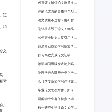
AI智评：解锁论文质量提升新路径！
你的论文真的合格吗？AI智评告诉你隐藏缺陷
，短
论文质量不达标？用AI智评轻松搞定！
，和
别让格式毁了论文！终稿打印关键须知
如何避免论文过度引用？这些方法你一定要会
旅游专业该如何写论文？有何技巧？
论文
如何高效完成论文初稿，四种方法教会你
读研期间可以发表论文吗？能否用FreeCheck查重？
物理学包含哪些分类？毕业论文如何选题？
实
国际
会计学专业如何写作论文？有何技巧？
毕业论文怎么写作，如何选择合适的查重系统？
新闻学专业有何特点？毕业论文怎么写？
的。
硕士研究生毕业论文如何选题，有何技巧？
点，