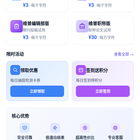
¥3
¥3
/
每千
字符
/
每千
字符
维普编辑部版
维普职称版
期刊投稿试用
职称论文试用
¥3
¥30
/
每千
字符
/
每万
字符
限时活动
查看全部 →
领取优惠
签到送积分
每日抽取检测卡券
每日签到得积分
立即领取
立即签到
核心优势
安全可靠
极速出结果
超高性价比
专业客服